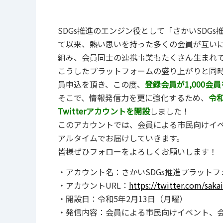
SDGs推進のエンジン役として「さかいSDG
て以来、熱い思いを持った多くの会員が互いに
組み、会員同士の連携事業もたくさん生まれ
こうしたプラットフォームの盛り上がりと同
員申込を頂き、この度、
登録会員が1,000会
そこで、情報発信力を更に強化するため、
令和
Twitterアカウントを開設
しました！
このアカウントでは、会員による市民向けイ
アルタイムでお届けしていきます。
皆様ぜひフォローをよろしくお願いします！
・アカウント名：さかいSDGs推進プラットフ
・アカウントURL：
https://twitter.com/saka
・開設日：令和5年2月13日（月曜）
・発信内容：会員による市民向けイベント、会