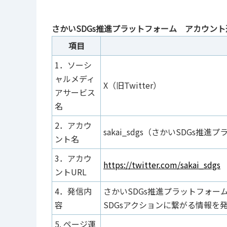
さかいSDGs推進プラットフォーム アカウン
項目
1．ソーシ
ャルメディ
X（旧Twitter）
アサービス
名
2．アカウ
sakai_sdgs（さかいSDGs推
ント名
3．アカウ
https://twitter.com/sakai_sdgs
ントURL
4．発信内
さかいSDGs推進プラットフォ
容
SDGsアクションに繋がる情報を
5. ページ運