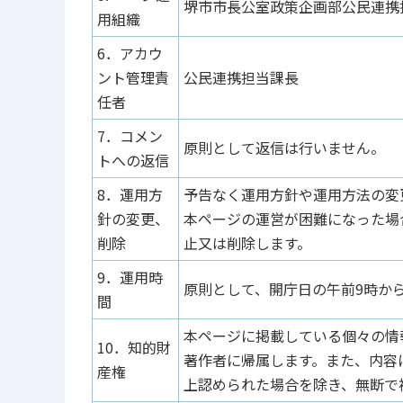
堺市市長公室政策企画部公民連携
用組織
6．アカウ
ント管理責
公民連携担当課長
任者
7．コメン
原則として返信は行いません。
トへの返信
8．運用方
予告なく運用方針や運用方法の変
針の変更、
本ページの運営が困難になった場
削除
止又は削除します。
9．運用時
原則として、開庁日の午前9時か
間
本ページに掲載している個々の情
10．知的財
著作者に帰属します。また、内容
産権
上認められた場合を除き、無断で