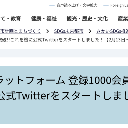
音声読み上げ・文字拡大
Foreign L
育て・教育
健康・福祉
観光・歴史・文化
産業
市計画とまちづくり
SDGs未来都市
さかいSDGs
突破!!これを機に公式Twitterをスタートしました！【2月13日
ラットフォーム 登録1000会
式Twitterをスタートしま