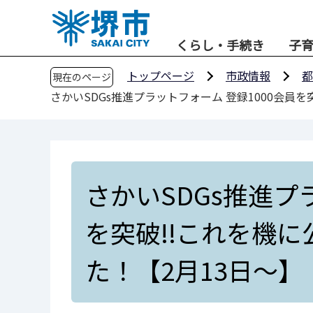
こ
の
くらし・手続き
子
ペ
ー
トップページ
市政情報
都
現在のページ
ジ
さかいSDGs推進プラットフォーム 登録1000会員を
の
先
頭
で
す
さかいSDGs推進プ
を突破!!これを機に公
た！【2月13日～】