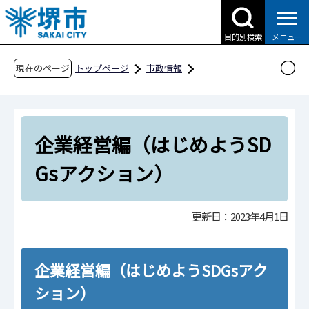
こ
の
目的別検索
メニュー
ペ
ー
現在のページ
トップページ
市政情報
ジ
都市計画とまちづくり
SDGs未来都市
の
企業経営編（はじめようSDGsアクション）
先
企業経営編（はじめようSD
頭
で
Gsアクション）
す
更新日：2023年4月1日
企業経営編（はじめようSDGsアク
ション）