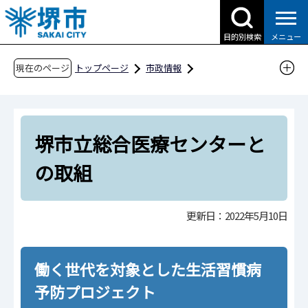
こ
の
目的別検索
メニュー
ペ
ー
現在のページ
トップページ
市政情報
ジ
都市計画とまちづくり
の
さかい・コネクテッド・デスク（公民連携の窓
先
口）
堺市立総合医療センターと
頭
企業のみなさまとの取組
で
の取組
す
その他の企業のみなさまとの取組
堺市立総合医療センターとの取組
更新日：2022年5月10日
働く世代を対象とした生活習慣病
予防プロジェクト