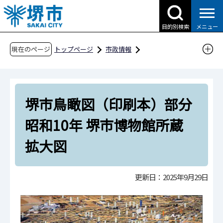
こ
の
目的別検索
メニュー
ペ
ー
現在のページ
トップページ
市政情報
ジ
都市計画とまちづくり
臨海整備
の
堺浜と堺旧港周辺地区
堺旧港周辺地区
先
堺旧港周辺地区のむかし
堺市鳥瞰図（印刷本）部分
頭
で
大浜公園を中心とするアーバンリゾート拠点
昭和10年 堺市博物館所蔵
す
（水族館、公会堂、潮湯、料亭や旅館、海水浴
拡大図
や潮干狩り、学生相撲大会、大魚夜市）
堺市鳥瞰図（印刷本）部分 昭和10年 堺市博物
館所蔵 拡大図
更新日：2025年9月29日