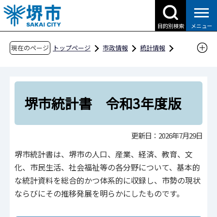
こ
の
目的別検索
メニュー
ペ
ー
現在のページ
トップページ
市政情報
統計情報
ジ
主な統計書
堺市統計書
の
堺市統計書 令和3年度版
先
頭
堺市統計書 令和3年度版
で
す
更新日：2026年7月29日
堺市統計書は、堺市の人口、産業、経済、教育、文
化、市民生活、社会福祉等の各分野について、基本的
な統計資料を総合的かつ体系的に収録し、市勢の現状
ならびにその推移発展を明らかにしたものです。