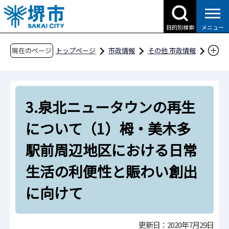
こ
の
目的別検索
メニュー
ペ
ー
現在のページ
トップページ
市政情報
その他 市政情報
ジ
国の施策・予算に関する提案・要望
の
令和3年度 国の施策・予算に関する提案・要望
先
について
3.泉北ニュータウンの再生
頭
令和3年度 国の施策・予算に関する提案・要
で
について（1）栂・美木多
す
望書
駅前周辺地区における日常
最重点要望項目
3.泉北ニュータウンの再生について（1）栂・美
生活の利便性と賑わい創出
木多駅前周辺地区における日常生活の利便性と
に向けて
賑わい創出に向けて
更新日：2020年7月29日