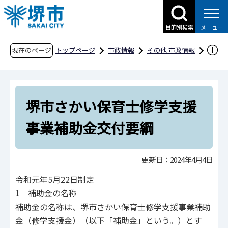
こ
の
目的別検索
メニュー
ペ
ー
現在のページ
トップページ
市政情報
その他 市政情報
ジ
条例・規則、公報、公示送達など
要綱等
の
厚生
先
堺市さかい保育士修学支援事業補助金交付要綱
堺市さかい保育士修学支援
頭
で
事業補助金交付要綱
す
更新日：2024年4月4日
令和元年5月22日制定
1 補助金の名称
補助金の名称は、堺市さかい保育士修学支援事業補助
金（修学支援金）（以下「補助金」という。）とす