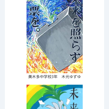
美木多中学校3年 木元ゆずゆ