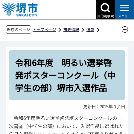
こ
の
目的別検索
メニュー
ペ
ー
現在のページ
トップページ
市政情報
選挙
ジ
コンクール
堺市入選作品ギャラリー
の
令和6年度 明るい選挙啓発ポスターコンクー
先
ル（中学生の部）堺市入選作品
令和6年度 明るい選挙啓
頭
で
発ポスターコンクール（中
す
学生の部）堺市入選作品
更新日：2025年7月1日
令和6年度明るい選挙啓発ポスターコンクールの一
次審査（中学生の部）において、入選作品に選ばれた