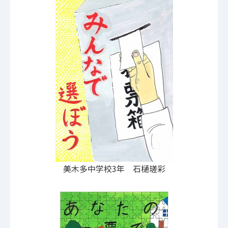
美木多中学校3年 石樋瑳彩