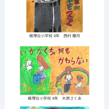
槇塚台小学校 4年 西村 優月
槇塚台小学校 4年 木原さくあ