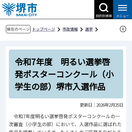
こ
の
目的別検索
メニュー
ペ
ー
現在のページ
トップページ
市政情報
選挙
ジ
コンクール
堺市入選作品ギャラリー
の
令和7年度 明るい選挙啓発ポスターコンクー
先
ル（小学生の部）堺市入選作品
令和7年度 明るい選挙啓
頭
で
発ポスターコンクール（小
す
学生の部）堺市入選作品
更新日：2026年2月25日
令和7年度明るい選挙啓発ポスターコンクールの一
次審査（小学生の部）において、入選作品に選ばれた