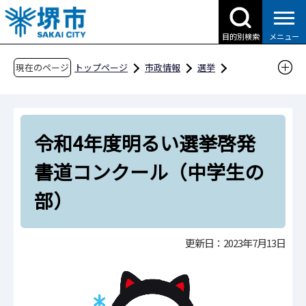
こ
の
目的別検索
メニュー
ペ
ー
現在のページ
トップページ
市政情報
選挙
ジ
コンクール
堺市入選作品ギャラリー
の
令和4年度明るい選挙啓発書道コンクール（中
先
学生の部）
令和4年度明るい選挙啓発
頭
で
書道コンクール（中学生の
す
部）
更新日：2023年7月13日