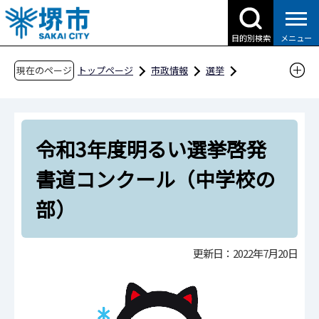
こ
の
目的別検索
メニュー
ペ
ー
現在のページ
トップページ
市政情報
選挙
ジ
コンクール
堺市入選作品ギャラリー
の
令和3年度明るい選挙啓発書道コンクール（中
先
学校の部）
令和3年度明るい選挙啓発
頭
で
書道コンクール（中学校の
す
部）
更新日：2022年7月20日