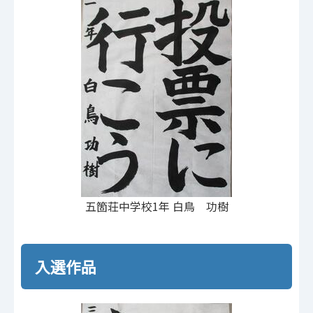
五箇荘中学校1年 白鳥 功樹
入選作品