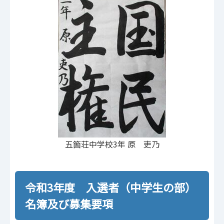
五箇荘中学校3年 原 吏乃
令和3年度 入選者（中学生の部）
名簿及び募集要項