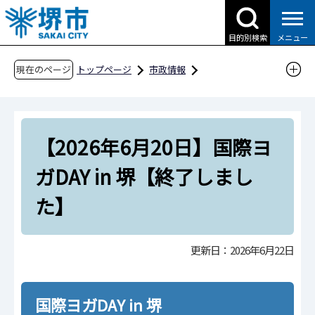
こ
の
目的別検索
メニュー
ペ
ー
現在のページ
トップページ
市政情報
ジ
国際交流・多文化共生
国際交流イベント
の
【2026年6月20日】国際ヨガDAY in 堺【終了し
先
ました】
【2026年6月20日】国際ヨ
頭
で
ガDAY in 堺【終了しまし
す
た】
更新日：2026年6月22日
国際ヨガDAY in 堺