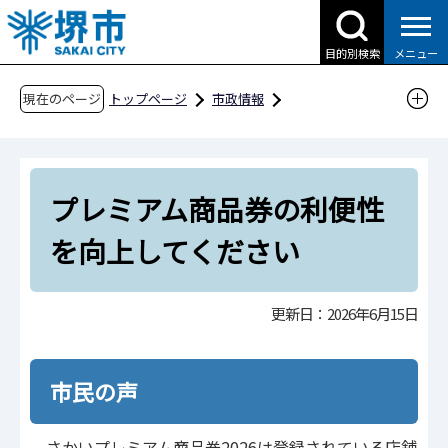
こ
の
目的別検索
メニュー
ペ
ー
現在のページ
トップページ
市政情報
ジ
広報・広聴・シティプロモーション
広聴
の
市民の声
市民の声Q&A（令和8年度分）
先
令和8年6月15日更新
プレミアム商品券の利便性
頭
で
プレミアム商品券の利便性を向上してください
を向上してください
す
更新日：2026年6月15日
市民の声
さかいプレミアム商品券2026は登録されている店舗