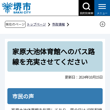
こ
の
目的別検索
メニュー
ペ
ー
現在のページ
トップページ
市政情報
ジ
広報・広聴・シティプロモーション
広聴
の
市民の声
市民の声Q&A（令和6年度分）
先
令和6年10月15日更新
家原大池体育館へのバス路
頭
で
家原大池体育館へのバス路線を充実させてくだ
線を充実させてください
す
さい
更新日：2024年10月15日
市民の声
家原大池体育館を利用しており、雨の日はJR阪和線