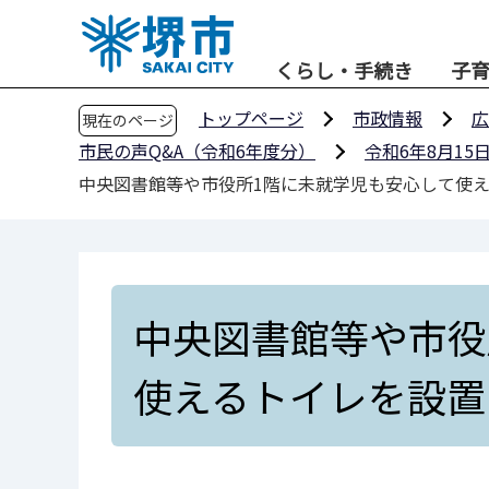
こ
の
くらし・手続き
子
ペ
ー
トップページ
市政情報
広
現在のページ
ジ
市民の声Q&A（令和6年度分）
令和6年8月15
の
中央図書館等や市役所1階に未就学児も安心して使
先
頭
で
す
中央図書館等や市役
使えるトイレを設置