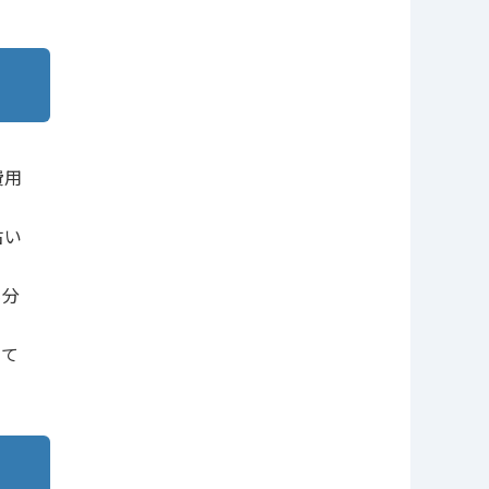
費用
古い
も分
きて