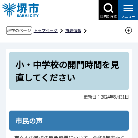
こ
の
目的別検索
メニュー
ペ
ー
現在のページ
トップページ
市政情報
ジ
広報・広聴・シティプロモーション
広聴
の
市民の声
市民の声Q&A（令和6年度分）
先
令和6年5月31日更新
小・中学校の開門時間を見
頭
で
小・中学校の開門時間を見直してください
直してください
す
更新日：2024年5月31日
市民の声
市立小中学校の開門時間について、令和6年度から