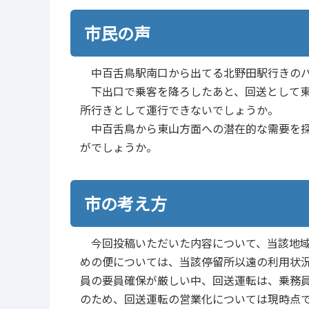
市民の声
中百舌鳥駅南口から出てる北野田駅行きのバ
下出口で乗客を降ろしたあと、回送として東
所行きとして運行できないでしょうか。
中百舌鳥から東山方面への潜在的な需要を探
がでしょうか。
市の考え方
今回投稿いただいた内容について、当該地域
めの便については、当該停留所以遠の利用状
員の要員確保が厳しい中、回送運転は、乗務
のため、回送運転の営業化については現時点