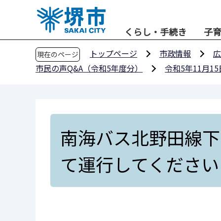
こ
の
くらし・手続き
子
ペ
ー
トップページ
市政情報
広
現在のページ
ジ
市民の声Q&A（令和5年度分）
令和5年11月1
の
先
頭
で
す
南海バス北野田線下
て運行してください