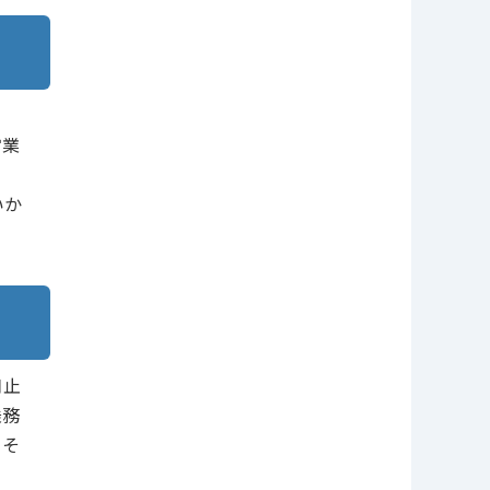
。
営業
いか
口止
乗務
。そ