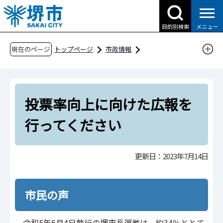
こ
の
目的別検索
メニュー
ペ
ー
現在のページ
トップページ
市政情報
ジ
広報・広聴・シティプロモーション
広聴
の
市民の声
市民の声Q&A（令和5年度分）
先
令和5年7月14日更新
投票率向上に向けた広報を
頭
で
投票率向上に向けた広報を行ってください
行ってください
す
更新日：2023年7月14日
市民の声
令和5年6月4日執行の堺市長選挙は、約34％ととて