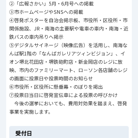
②「広報さかい」5月・6月号への掲載
③市ホームページやSNSへの掲載
④啓発ポスターを自治会掲示板、市役所・区役所・市
関係施設、JR・南海の主要駅や電車の車内・南海・近
鉄バスの車内吊りへ掲示
⑤デジタルサイネージ（映像広告）を活用し、南海な
んば駅1階の「なんばガレリアツィンビジョン」、イ
オン堺北花田店・堺鉄砲町店・新金岡店のレジに放
映、市内のファミリーマート、ロ－ソン各店舗のレジ
の画面に投票日や投票時間のお知らせ
⑥市役所・区役所に懸垂幕・のぼりを掲出
⑦投票日当日に啓発宣伝車による投票の呼びかけ
今後の選挙においても、費用対効果を踏まえ、啓発
事業を実施します。
受付日