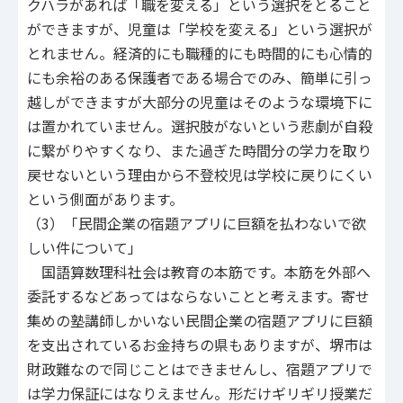
クハラがあれば「職を変える」という選択をとること
ができますが、児童は「学校を変える」という選択が
とれません。経済的にも職種的にも時間的にも心情的
にも余裕のある保護者である場合でのみ、簡単に引っ
越しができますが大部分の児童はそのような環境下に
は置かれていません。選択肢がないという悲劇が自殺
に繋がりやすくなり、また過ぎた時間分の学力を取り
戻せないという理由から不登校児は学校に戻りにくい
という側面があります。
（3）「民間企業の宿題アプリに巨額を払わないで欲
しい件について」
国語算数理科社会は教育の本筋です。本筋を外部へ
委託するなどあってはならないことと考えます。寄せ
集めの塾講師しかいない民間企業の宿題アプリに巨額
を支出されているお金持ちの県もありますが、堺市は
財政難なので同じことはできませんし、宿題アプリで
は学力保証にはなりえません。形だけギリギリ授業だ