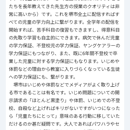
たちを長年教えてきた先生方の授業のクオリティは非
常に高いから）です。これを堺市全土に配信すればす
べての児童の学力向上に繋がります。全学年の配信を
開始すれば、苦手科目の復習もできますし、得意科目
の先取り学習も自主的にできます。病欠で休んだ児童
の学力保証、不登校児の学力保証、ヤングケアラーの
学力保証にもつながり、また、既に6年間不登校で卒
業した児童に対する学力保証にもなります。いじめや
体罰などの理由から教室に入りづらくなっている生徒
への学力保証にも、繋がります。
堺市はいじめや体罰などでメディアがよく取り上げ
る市であることは有名です。いじめ問題についての開
示請求の「ほとんど黒塗り」や体罰、いじめでの不登
校、自殺など上げればキリがないですがいつになった
ら「児童たちにとって」意味のある行動に移していた
だけるのか甚だ疑問です。大人であればパワハラやセ