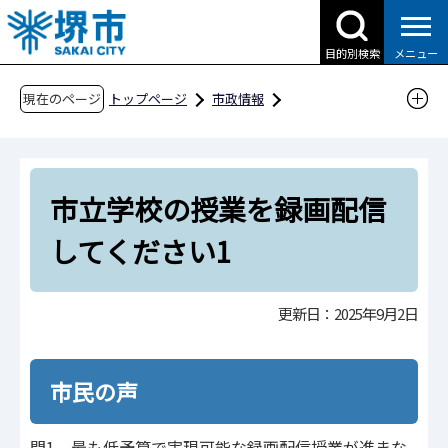
こ
の
目的別検索
メニュー
ペ
ー
現在のページ
トップページ
市政情報
ジ
広報・広聴・シティプロモーション
広聴
の
市民の声
市民の声Q&A（令和5年度分）
先
令和5年6月15日更新
市立学校の授業を録画配信
頭
で
市立学校の授業を録画配信してください1
してください1
す
更新日：2025年9月2日
市民の声
問1 最も低予算で実現可能な録画配信授業が進まな