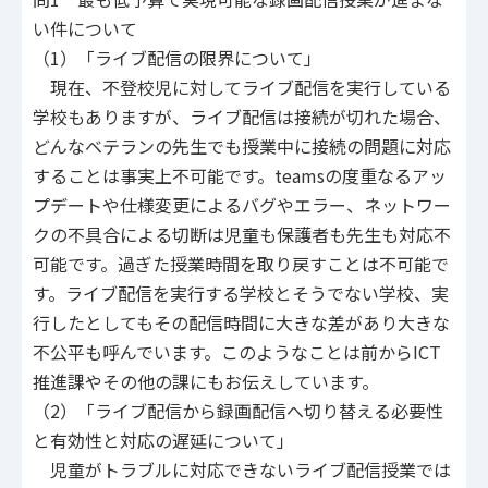
い件について
（1）「ライブ配信の限界について」
現在、不登校児に対してライブ配信を実行している
学校もありますが、ライブ配信は接続が切れた場合、
どんなベテランの先生でも授業中に接続の問題に対応
することは事実上不可能です。teamsの度重なるアッ
プデートや仕様変更によるバグやエラー、ネットワー
クの不具合による切断は児童も保護者も先生も対応不
可能です。過ぎた授業時間を取り戻すことは不可能で
す。ライブ配信を実行する学校とそうでない学校、実
行したとしてもその配信時間に大きな差があり大きな
不公平も呼んでいます。このようなことは前からICT
推進課やその他の課にもお伝えしています。
（2）「ライブ配信から録画配信へ切り替える必要性
と有効性と対応の遅延について」
児童がトラブルに対応できないライブ配信授業では