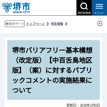
こ
の
目的別検索
メニュー
ペ
ー
現在のページ
トップページ
市政情報
ジ
広報・広聴・シティプロモーション
広聴
の
パブリックコメント（市民意見募集）
先
ご意見を募集した案件に対する結果及び堺市の
堺市バリアフリー基本構想
頭
考え方【カテゴリー別】
で
（改定版）【中百舌鳥地区
す
福祉
版】（案）に対するパブリ
堺市バリアフリー基本構想（改定版）【中百舌
鳥地区版】（案）に対するパブリックコメント
ックコメントの実施結果に
の実施結果について
ついて
更新日：2026年2月6日