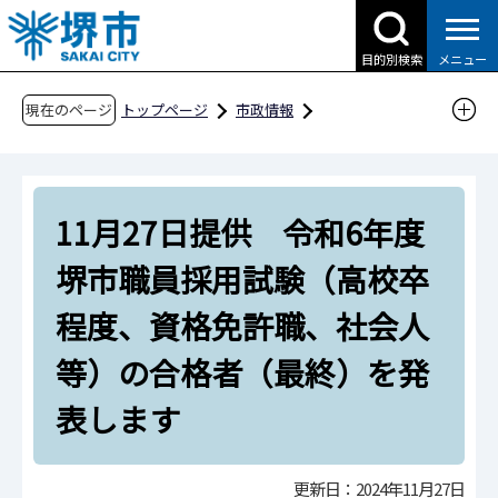
こ
の
目的別検索
メニュー
ペ
ー
現在のページ
トップページ
市政情報
ジ
広報・広聴・シティプロモーション
報道
の
報道提供資料
過去の報道提供資料
先
令和6年
令和6年11月
11月27日提供 令和6年度
頭
で
11月27日提供 令和6年度堺市職員採用試験
堺市職員採用試験（高校卒
す
（高校卒程度、資格免許職、社会人等）の合格
程度、資格免許職、社会人
者（最終）を発表します
等）の合格者（最終）を発
表します
更新日：2024年11月27日