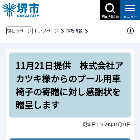
こ
の
目的別検索
メニュー
ペ
ー
現在のページ
トップページ
市政情報
ジ
広報・広聴・シティプロモーション
報道
の
報道提供資料
過去の報道提供資料
先
令和6年
令和6年11月
11月21日提供 株式会社ア
頭
で
11月21日提供 株式会社アカツキ様からのプー
カツキ様からのプール用車
す
ル用車椅子の寄贈に対し感謝状を贈呈します
椅子の寄贈に対し感謝状を
贈呈します
更新日：2024年11月21日