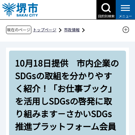
こ
の
目的別検索
メニュー
ペ
ー
現在のページ
トップページ
市政情報
ジ
広報・広聴・シティプロモーション
報道
の
報道提供資料
過去の報道提供資料
先
令和6年
令和6年10月
10月18日提供 市内企業の
頭
で
10月18日提供 市内企業のSDGsの取組を分か
SDGsの取組を分かりやす
す
りやすく紹介！「お仕事ブック」を活用しSDG
く紹介！「お仕事ブック」
sの啓発に取り組みます－さかいSDGs推進プラ
ットフォーム会員との連携－
を活用しSDGsの啓発に取
り組みます－さかいSDGs
推進プラットフォーム会員