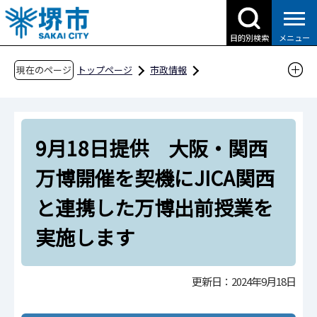
こ
の
目的別検索
メニュー
ペ
ー
現在のページ
トップページ
市政情報
ジ
広報・広聴・シティプロモーション
報道
の
報道提供資料
過去の報道提供資料
先
令和6年
令和6年9月
9月18日提供 大阪・関西
頭
で
9月18日提供 大阪・関西万博開催を契機にJIC
万博開催を契機にJICA関西
す
A関西と連携した万博出前授業を実施します
と連携した万博出前授業を
実施します
更新日：2024年9月18日