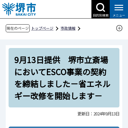
こ
の
目的別検索
メニュー
ペ
ー
現在のページ
トップページ
市政情報
ジ
広報・広聴・シティプロモーション
報道
の
報道提供資料
過去の報道提供資料
先
令和6年
令和6年9月
9月13日提供 堺市立斎場
頭
で
9月13日提供 堺市立斎場においてESCO事業の
においてESCO事業の契約
す
契約を締結しました－省エネルギー改修を開始
を締結しました－省エネル
します－
ギー改修を開始します－
更新日：2024年9月13日