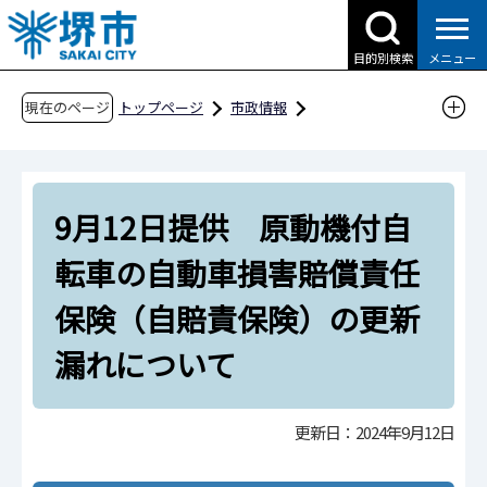
こ
の
目的別検索
メニュー
ペ
ー
現在のページ
トップページ
市政情報
ジ
広報・広聴・シティプロモーション
報道
の
報道提供資料
過去の報道提供資料
先
令和6年
令和6年9月
9月12日提供 原動機付自
頭
で
9月12日提供 原動機付自転車の自動車損害賠
転車の自動車損害賠償責任
す
償責任保険（自賠責保険）の更新漏れについて
保険（自賠責保険）の更新
漏れについて
更新日：2024年9月12日