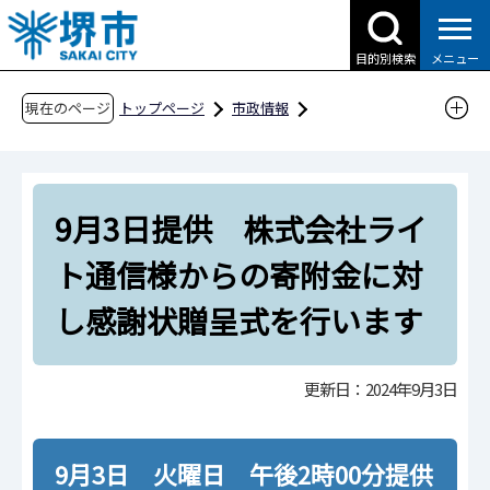
こ
の
目的別検索
メニュー
ペ
ー
現在のページ
トップページ
市政情報
ジ
広報・広聴・シティプロモーション
報道
の
報道提供資料
過去の報道提供資料
先
令和6年
令和6年9月
9月3日提供 株式会社ライ
頭
で
9月3日提供 株式会社ライト通信様からの寄附
ト通信様からの寄附金に対
す
金に対し感謝状贈呈式を行います
し感謝状贈呈式を行います
更新日：2024年9月3日
9月3日 火曜日 午後2時00分提供