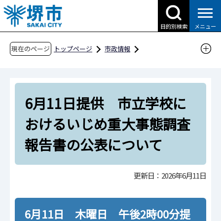
こ
の
目的別検索
メニュー
ペ
ー
現在のページ
トップページ
市政情報
ジ
広報・広聴・シティプロモーション
報道
の
報道提供資料
過去の報道提供資料
先
令和8年
令和8年6月
6月11日提供 市立学校に
頭
で
6月11日提供 市立学校におけるいじめ重大事
おけるいじめ重大事態調査
す
態調査報告書の公表について
報告書の公表について
更新日：2026年6月11日
6月11日 木曜日 午後2時00分提