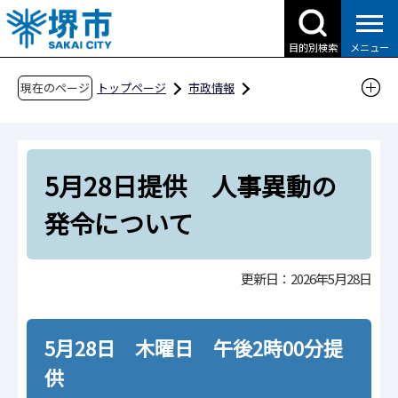
こ
の
目的別検索
メニュー
ペ
ー
現在のページ
トップページ
市政情報
ジ
広報・広聴・シティプロモーション
報道
の
報道提供資料
過去の報道提供資料
先
令和8年
令和8年5月
5月28日提供 人事異動の
頭
で
5月28日提供 人事異動の発令について
発令について
す
更新日：2026年5月28日
5月28日 木曜日 午後2時00分提
供