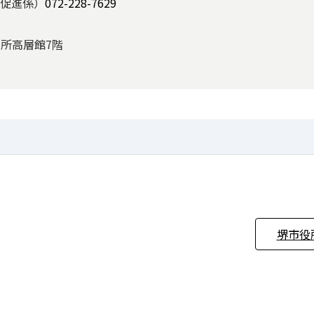
促進係）
072-228-7629
役所高層館7階
堺市役