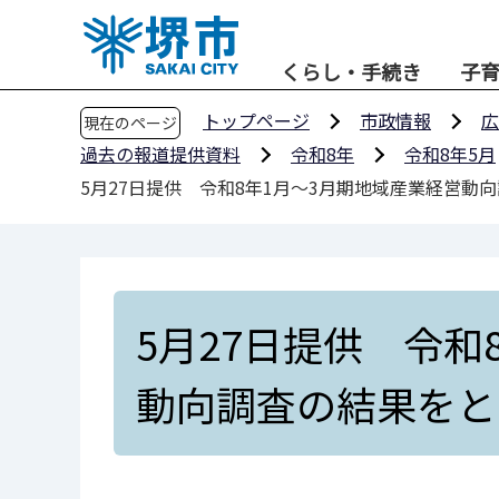
こ
の
くらし・手続き
子
ペ
ー
トップページ
市政情報
広
現在のページ
ジ
過去の報道提供資料
令和8年
令和8年5月
の
5月27日提供 令和8年1月～3月期地域産業経営動
先
頭
で
す
5月27日提供 令和
動向調査の結果をと