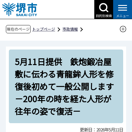
こ
の
目的別検索
メニュー
ペ
ー
現在のページ
トップページ
市政情報
ジ
広報・広聴・シティプロモーション
報道
の
報道提供資料
過去の報道提供資料
先
令和8年
令和8年5月
5月11日提供 鉄炮鍛冶屋
頭
で
5月11日提供 鉄炮鍛冶屋敷に伝わる青龍鉾人
敷に伝わる青龍鉾人形を修
す
形を修復後初めて一般公開します－200年の時
復後初めて一般公開します
を経た人形が往年の姿で復活－
－200年の時を経た人形が
往年の姿で復活－
更新日：2026年5月11日