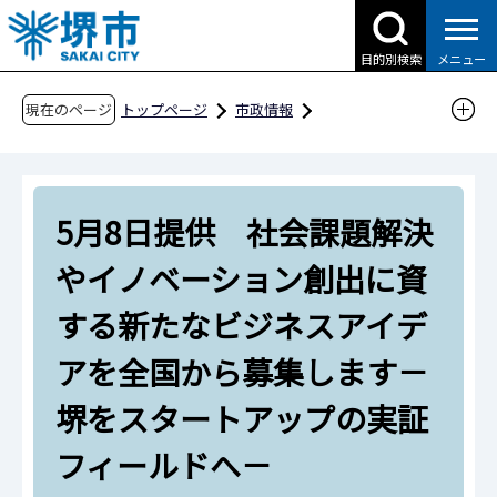
こ
の
目的別検索
メニュー
ペ
ー
現在のページ
トップページ
市政情報
ジ
広報・広聴・シティプロモーション
報道
の
報道提供資料
過去の報道提供資料
先
令和8年
令和8年5月
5月8日提供 社会課題解決
頭
で
5月8日提供 社会課題解決やイノベーション創
やイノベーション創出に資
す
出に資する新たなビジネスアイデアを全国から
する新たなビジネスアイデ
募集します－堺をスタートアップの実証フィー
ルドへ－
アを全国から募集します－
堺をスタートアップの実証
フィールドへ－