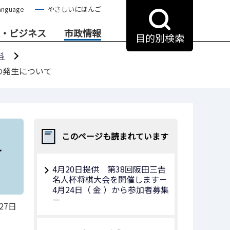
anguage
やさしいにほんご
・ビジネス
市政情報
目的別検索
料
の発生について
え
このページも読まれています
4月20日提供 第38回阪田三𠮷
名人杯将棋大会を開催します－
4月24日（ 金 ）から参加者募集
－
27日