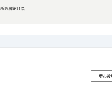
役所高層館11階
堺市役