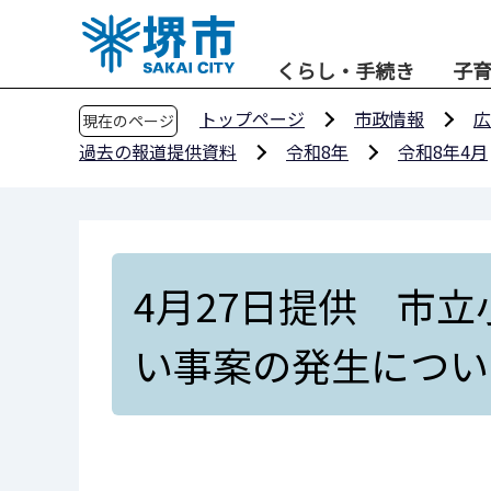
こ
の
くらし・手続き
子
ペ
ー
トップページ
市政情報
広
現在のページ
ジ
過去の報道提供資料
令和8年
令和8年4月
の
先
頭
で
す
4月27日提供 市
い事案の発生につい