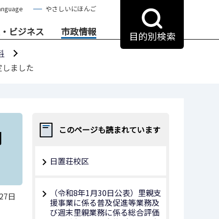
anguage
やさしいにほんご
・ビジネス
市政情報
目的別検索
料
定しました
内
このページも読まれています
日置荘校区
（令和8年1月30⽇公表）里親支
27日
援事業に係る普及促進等業務及
び週末里親業務に係る総合評価