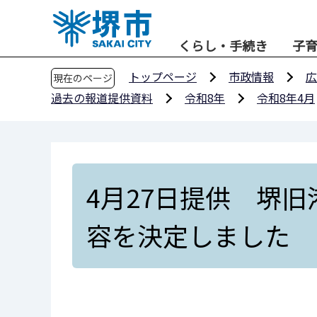
こ
の
くらし・手続き
子
ペ
ー
トップページ
市政情報
広
現在のページ
ジ
過去の報道提供資料
令和8年
令和8年4月
の
先
頭
で
す
4月27日提供 堺
容を決定しました