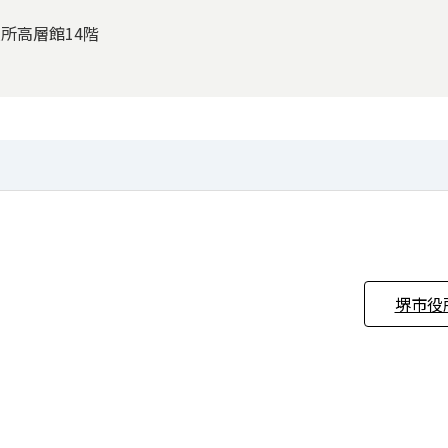
役所高層館14階
堺市役