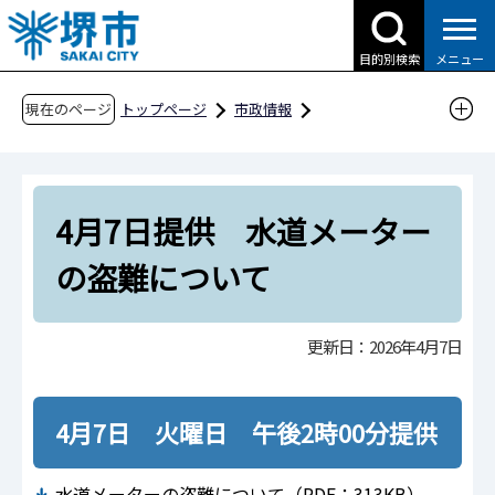
こ
の
目的別検索
メニュー
ペ
ー
現在のページ
トップページ
市政情報
ジ
広報・広聴・シティプロモーション
報道
の
報道提供資料
過去の報道提供資料
先
令和8年
令和8年4月
4月7日提供 水道メーター
頭
で
4月7日提供 水道メーターの盗難について
の盗難について
す
更新日：2026年4月7日
4月7日 火曜日 午後2時00分提供
水道メーターの盗難について（PDF：313KB）