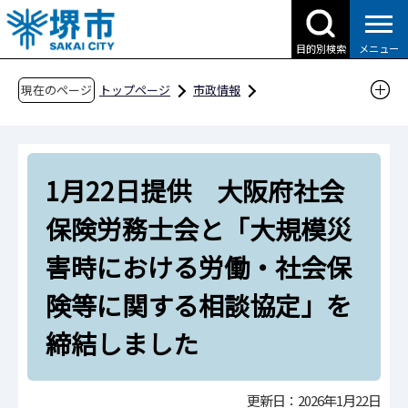
こ
の
目的別検索
メニュー
ペ
ー
現在のページ
トップページ
市政情報
ジ
広報・広聴・シティプロモーション
報道
の
報道提供資料
過去の報道提供資料
先
令和8年
令和8年1月
1月22日提供 大阪府社会
頭
で
1月22日提供 大阪府社会保険労務士会と「大
保険労務士会と「大規模災
す
規模災害時における労働・社会保険等に関する
害時における労働・社会保
相談協定」を締結しました
険等に関する相談協定」を
締結しました
更新日：2026年1月22日