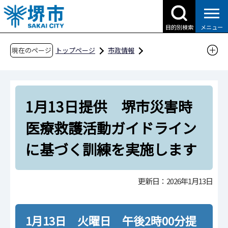
こ
の
目的別検索
メニュー
ペ
ー
現在のページ
トップページ
市政情報
ジ
広報・広聴・シティプロモーション
報道
の
報道提供資料
過去の報道提供資料
先
令和8年
令和8年1月
1月13日提供 堺市災害時
頭
で
1月13日提供 堺市災害時医療救護活動ガイド
医療救護活動ガイドライン
す
ラインに基づく訓練を実施します
に基づく訓練を実施します
更新日：2026年1月13日
1月13日 火曜日 午後2時00分提