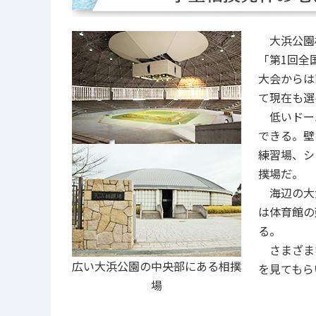
大浜公園相
「第1回全
大会からは
て現在も選
低いドーム
できる。壁
練習場、シ
撲場だ。
海辺の大浜
は体育館の
る。
さまざまな
広い大浜公園の中央部にある相撲
を見てもら
場