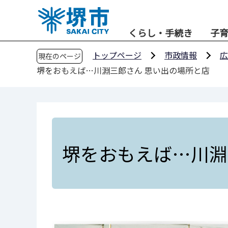
こ
の
くらし・手続き
子
ペ
ー
トップページ
市政情報
広
現在のページ
ジ
堺をおもえば…川淵三郎さん 思い出の場所と店
の
先
頭
で
す
堺をおもえば…川淵