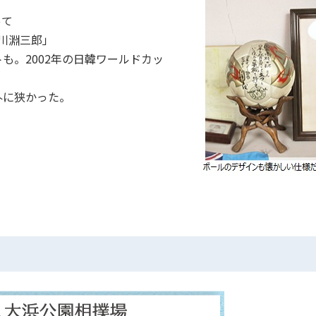
って
 川淵三郎」
も。2002年の日韓ワールドカッ
。
に狭かった。