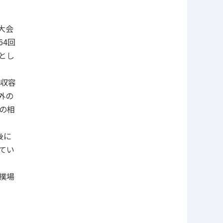
大会
64回
とし
を収容
外の
の相
後に
てい
撲場