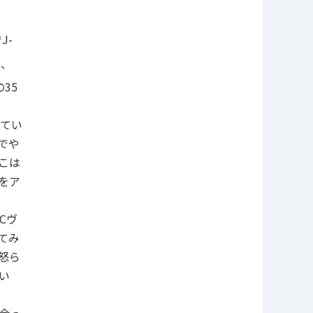
J-
い、
35
てい
でや
こは
をア
Cヴ
てみ
怒ら
い