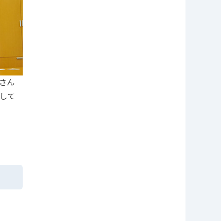
さん
して