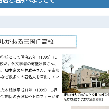
校として明治28年（1895）に
学校だ。仏文学者の河盛好藏さん、
ん
、
脚本家の今井雅子さん
、宇宙飛
んなど数多くの著名人を輩出してい
本館は平成11年（1999）に堺
ーツ関係の表彰状やトロフィーが飾