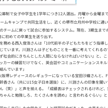
公募制で女子中学生を1学年につき12人選出。月曜から金曜まで
つきす
ドリームキャンプで共同生活をし、近くの堺市立
月州
中学校に通
のチームに戻って試合に参加するシステム。現在、3期生までの
月に初めての卒業生を送り出す。
務める西入俊浩さんは「10代前半の子どもたちをどう指導し
じています。川淵さんは子どものことを一番に考えてくれるの
ず社会的にきちんとした人間にならなければいけない』と、こ
ッカーの練習だけでなく、英会話やコミュニケーションスキル
組んでいます」
阪堺レディースのレギュラーになっている宝田沙織さんと、F
鈴香さん（共にU15女子日本選抜）に、川淵さんの印象を聞い
ん（笑）」と声を揃える。「成績表はチェックされるけれど、
ちゃんと勉強しろ、たくさん本を読め』と言われるぐらい」と