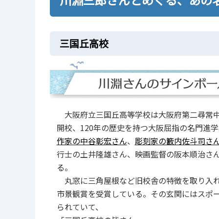
三国丘高校
大阪府立三国丘高等学校は大阪府第二尋常中学
開校、120年の歴史を持つ大阪屈指の名門進
作家の中谷彰宏さん
、
彫刻家の籔内佐斗司さ
行士の土井隆雄さん、映画監督の阪本順治さ
る。
丸窓に三角屋根など旧校舎の特徴を取り入れた
市景観賞を受賞している。その玄関にはスポ
られていて、