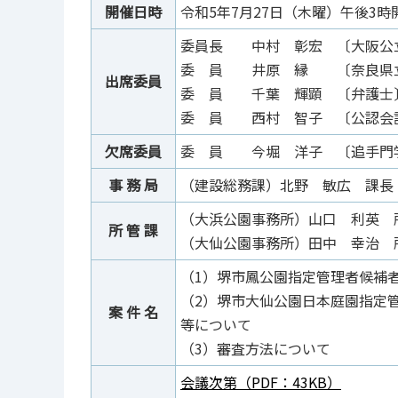
開催日時
令和5年7月27日（木曜）午後3時
委員長 中村 彰宏 〔大阪公
委 員 井原 縁 〔奈良県
出席委員
委 員 千葉 輝顕 〔弁護士
委 員 西村 智子 〔公認会
欠席委員
委 員 今堀 洋子 〔追手門
事 務 局
（建設総務課）北野 敏広 課長
（大浜公園事務所）山口 利英 
所 管 課
（大仙公園事務所）田中 幸治 
（1）堺市鳳公園指定管理者候補
（2）堺市大仙公園日本庭園指定
案 件 名
等について
（3）審査方法について
会議次第（PDF：43KB）