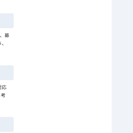
、募
う、
対応
と考