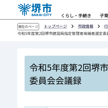
こ
の
くらし・手続き
子
ペ
ー
トップページ
市政情報
行
現在のページ
ジ
令和5年度第2回堺市建設局指定管理者候補者選定委
の
先
頭
で
す
令和5年度第2回堺
委員会会議録