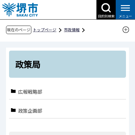
こ
の
目的別検索
メニュー
ペ
ー
現在のページ
トップページ
市政情報
ジ
行政運営・計画・指針
附属機関・懇話会等
の
政策局
先
頭
政策局
で
す
広報戦略部
政策企画部