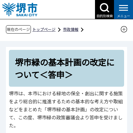
こ
の
目的別検索
メニュー
ペ
ー
現在のページ
トップページ
市政情報
ジ
行政運営・計画・指針
附属機関・懇話会等
の
建設局
公園緑地部
堺市緑の政策審議会
先
堺市緑の基本計画の改定について＜答申＞
堺市緑の基本計画の改定に
頭
で
ついて＜答申＞
す
堺市は、本市における緑地の保全・創出に関する施策
をより総合的に推進するための基本的な考え方や取組
などをまとめた「堺市緑の基本計画」の改定につい
て、この度、堺市緑の政策審議会より答申を受けまし
た。