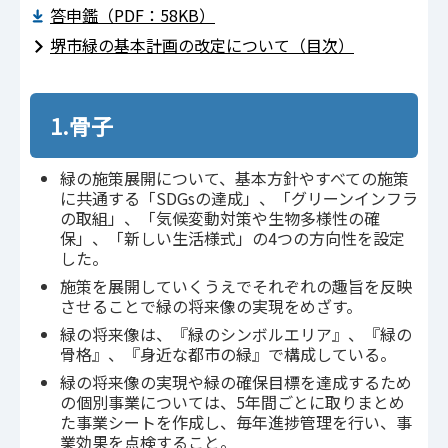
答申鑑（PDF：58KB）
堺市緑の基本計画の改定について（目次）
1.骨子
緑の施策展開について、基本方針やすべての施策
に共通する「SDGsの達成」、「グリーンインフラ
の取組」、「気候変動対策や生物多様性の確
保」、「新しい生活様式」の4つの方向性を設定
した。
施策を展開していくうえでそれぞれの趣旨を反映
させることで緑の将来像の実現をめざす。
緑の将来像は、『緑のシンボルエリア』、『緑の
骨格』、『身近な都市の緑』で構成している。
緑の将来像の実現や緑の確保目標を達成するため
の個別事業については、5年間ごとに取りまとめ
た事業シートを作成し、毎年進捗管理を行い、事
業効果を点検すること。