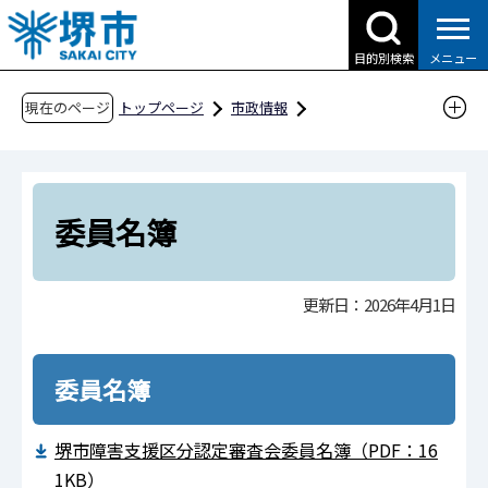
こ
の
目的別検索
メニュー
ペ
ー
現在のページ
トップページ
市政情報
ジ
行政運営・計画・指針
附属機関・懇話会等
の
健康福祉局
障害福祉部
先
堺市障害支援区分認定審査会
委員名簿
頭
委員名簿
で
す
更新日：2026年4月1日
委員名簿
堺市障害支援区分認定審査会委員名簿（PDF：16
1KB）