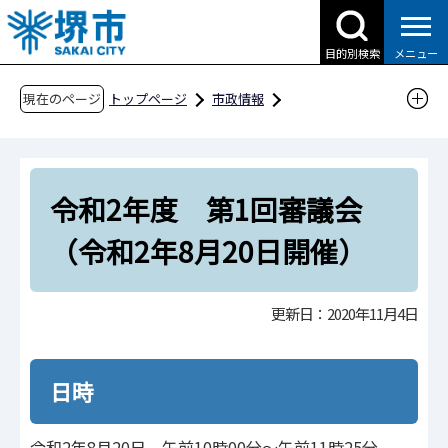
こ
の
目的別検索
メニュー
ペ
ー
現在のページ
トップページ
市政情報
ジ
行政運営・計画・指針
附属機関・懇話会等
の
環境局
環境事業部
先
堺市廃棄物減量等推進審議会
令和2年度 第1回審議会
頭
で
審議会の開催状況
令和2年度
（令和2年8月20日開催）
す
令和2年度 第1回審議会（令和2年8月20日開
催）
更新日：2020年11月4日
日時
令和2年8月20日 午前10時00分～午前11時25分