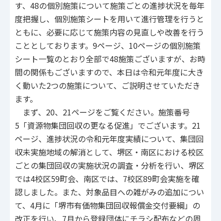
す、48の個別施策について施策ごとの進捗状況を毎年
度把握し、個別施策シートを用いて進行管理を行うと
ともに、必要に応じて施策内容の見直しや改善を行う
こととしております。9ページ、10ページの個別施策
シート一覧のとおり全部で48施策ございますが、お時
間の関係もございますので、本日は令和元年度に大き
く動いた2つの施策について、ご説明させていただき
ます。
まず、20、21ページをご覧ください。施策番号
5「資源物集団回収の更なる促進」でございます。21
ページ、進捗状況の令和元年度実績について、集団回
収未実施地域の解消として、堺区・南区における校区
ごとの集団回収の実施状況の調査・分析を行い、堺区
では4校区59町会、南区では、7校区89町会実施を確
認しました。また、対象品目への雑がみの追加につい
て、4月に「堺市有価物集団回収報償金交付要綱」の
改正を行い、7月から登録団体にチラシ配布などの周