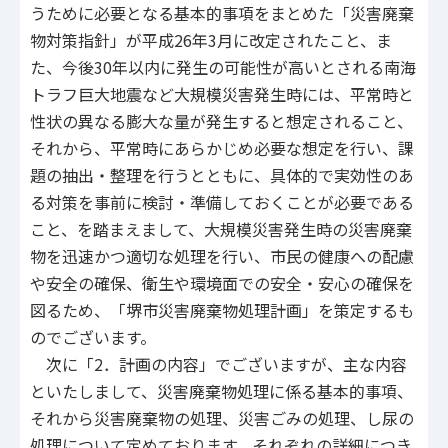
うために必要となる基本的事項をまとめた「災害廃棄
物対策指針」が平成26年3月に改定されたこと、ま
た、今後30年以内に発生の可能性が高いとされる南海
トラフ巨大地震など大規模災害発生時には、平常時と
性状の異なる膨大な量が発生すると想定されること、
それから、平常時にあらかじめ必要な想定を行い、課
題の抽出・整理を行うとともに、具体的で実効性のあ
る対策を事前に検討・準備しておくことが必要である
こと、を踏まえまして、大規模災害発生時の災害廃棄
物を迅速かつ適切な処理を行い、市民の健康への配慮
や安全の確保、衛生や環境面での安全・安心の確保を
図るため、「堺市災害廃棄物処理計画」を策定するも
のでございます。
次に「2．計画の内容」でございますが、主な内容
といたしまして、災害廃棄物処理に係る基本的事項、
それから災害廃棄物の処理、災害ごみの処理、し尿の
処理について定めております。それぞれの詳細につき