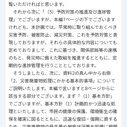
覧いただければと思います。
それから次に「（5）予防対策の推進及び進捗管
理」でございますが、本編7ページの下でございます
けれども、本計画では、平常時に取り組んでおくべき
災害予防、被害防止、減災対策、これを予防対策と表
現しておりますが、それらの具体的な内容についても
定めておりまして、これに基づき、関係部局等の連携
のもと、発災時に備えた取組を推進するとともに、定
期的な進捗管理を行うこととしております。
そうしましたら、次に、資料2の真ん中から右側
「2．災害廃棄物処理にかかる基本的事項」について
ご説明いたします。本編で言いますと8ページからに
該当する部分でございます。まず「（1）基本方針」
でございますが、基本方針（1）計画的かつ迅速な処
理といたしまして、市民の健康の保護、環境衛生の確
保を確実に図るとともに、迅速な復旧・復興に資する
ため、災害廃棄物の発生量や被害状況等を的確に把握