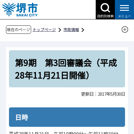
こ
の
目的別検索
メニュー
ペ
ー
現在のページ
トップページ
市政情報
ジ
行政運営・計画・指針
附属機関・懇話会等
の
環境局
環境事業部
先
堺市廃棄物減量等推進審議会
第9期 第3回審議会（平成
頭
で
審議会の開催状況
平成28年度
28年11月21日開催）
す
第9期 第3回審議会（平成28年11月21日開催）
更新日：2017年5月30日
日時
平成28年11月21日 午前10時00分～午前11時30分