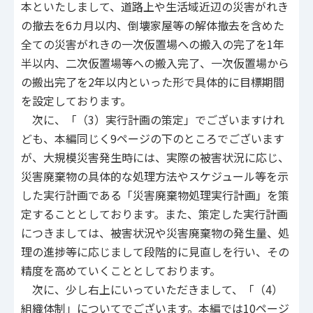
本といたしまして、道路上や生活域近辺の災害がれき
の撤去を6カ月以内、倒壊家屋等の解体撤去を含めた
全ての災害がれきの一次仮置場への搬入の完了を1年
半以内、二次仮置場等への搬入完了、一次仮置場から
の搬出完了を2年以内といった形で具体的に目標期間
を設定しております。
次に、「（3）実行計画の策定」でございますけれ
ども、本編同じく9ページの下のところでございます
が、大規模災害発生時には、実際の被害状況に応じ、
災害廃棄物の具体的な処理方法やスケジュール等を示
した実行計画である「災害廃棄物処理実行計画」を策
定することとしております。また、策定した実行計画
につきましては、被害状況や災害廃棄物の発生量、処
理の進捗等に応じまして段階的に見直しを行い、その
精度を高めていくこととしております。
次に、少し右上にいっていただきまして、「（4）
組織体制」についてでございます。本編では10ページ