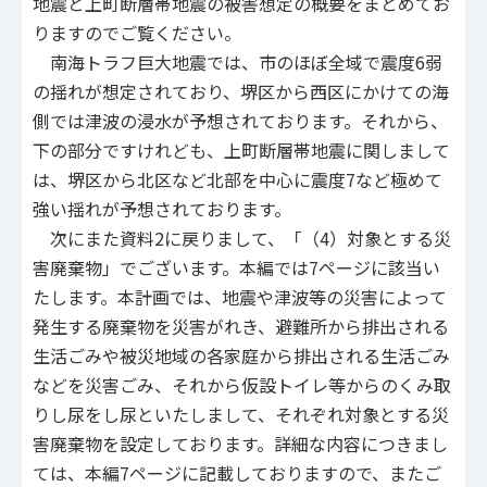
地震と上町断層帯地震の被害想定の概要をまとめてお
りますのでご覧ください。
南海トラフ巨大地震では、市のほぼ全域で震度6弱
の揺れが想定されており、堺区から西区にかけての海
側では津波の浸水が予想されております。それから、
下の部分ですけれども、上町断層帯地震に関しまして
は、堺区から北区など北部を中心に震度7など極めて
強い揺れが予想されております。
次にまた資料2に戻りまして、「（4）対象とする災
害廃棄物」でございます。本編では7ページに該当い
たします。本計画では、地震や津波等の災害によって
発生する廃棄物を災害がれき、避難所から排出される
生活ごみや被災地域の各家庭から排出される生活ごみ
などを災害ごみ、それから仮設トイレ等からのくみ取
りし尿をし尿といたしまして、それぞれ対象とする災
害廃棄物を設定しております。詳細な内容につきまし
ては、本編7ページに記載しておりますので、またご