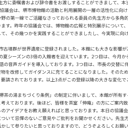
生方に委嘱書および辞令書をお渡しすることができまして、本
本協議会は、堺市博物館の活動と利用展開の一層の活性化に向け
分野の第一線でご活躍なさっておられる委員の先生方から多角
ります。昨年の協議会では、博物館の広報と特別展示について
して、その幾つかを実践することができましたし、今実現に向
市古墳群が世界遺産に登録されました。本館にも大きな影響が
の夏シーズンの3倍の入館者を迎えています。2つ目は、今月か
語の音声ガイドを導入しております。3つ目は、市長の交替に
建物を改修してガイダンスに充てることになりました。そのた
要請されております。以上3点がこの登録以降の大きな変化で
堺茶の湯まちづくり条例」の制定に伴いまして、本館が所有す
と考えております。後ほど、皆様を茶室「伸庵」の方にご案内致
らのアイデアをお教え願えればと思っております。本日の協議会
について忌憚のないご意見やご批判をお聞かせください。先生
活かして参りたいと思っておりますので、どうぞよろしくお願