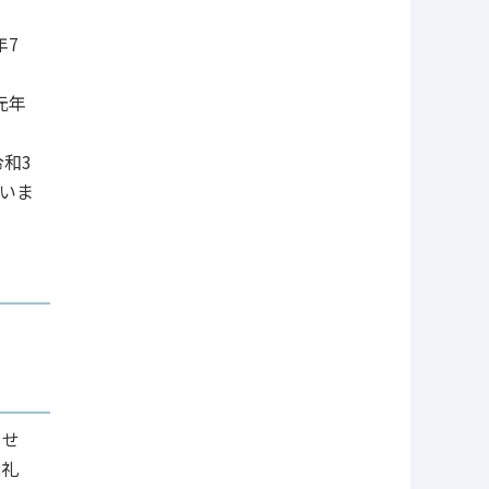
年7
元年
和3
いま
させ
お礼