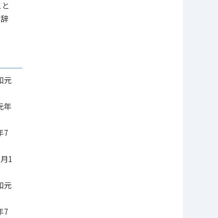
こと
び辞
和元
元年
年7
月1
和元
年7