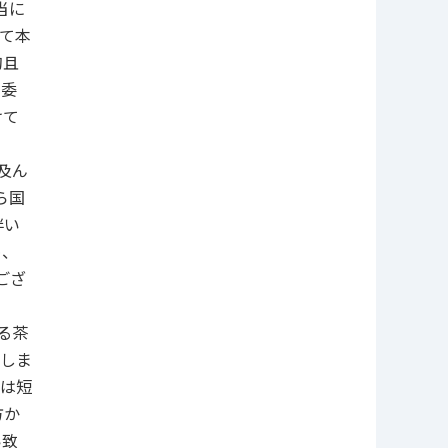
当に
て本
的且
、委
けて
及ん
ら国
伴い
め、
ござ
る茶
しま
は短
方か
い致