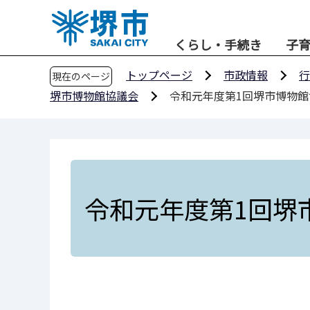
こ
の
くらし・手続き
子
ペ
ー
トップページ
市政情報
行
現在のページ
ジ
堺市博物館協議会
令和元年度第1回堺市博物
の
先
頭
で
す
令和元年度第1回堺