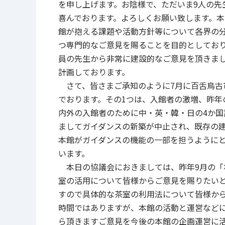
を申し上げます。お陰様で、ただいま9人の先
喜んでおります。よろしくお願い致します。
館が抱える課題や活動方針等について各界の
つ専門的なご意見を賜ることを目的としてお
員の先生から非常に建設的なご意見を頂きま
計画しております。
さて、皆さまご承知のように7月に百舌鳥古
でおります。その1つは、入館者の激増、昨年
内外の入館者のために中・英・韓・日の4か国
ましてガイダンスの新築が中止され、既存の
本館がガイダンスの機能の一部を担うようにと
います。
本日の協議会におきましては、昨年9月の「
室の活用について皆様からご意見を賜りたい
すので具体的な茶室の利用法について皆様か
時間ではありますが、本館の活動と運営など
ら頂きますご意見を今後の本館の企画運営に