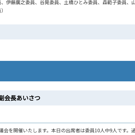
、伊藤廣之委員、谷晃委員、土橋ひとみ委員、森範子委員、
員）
副会長あいさつ
会を開催いたします。本日の出席者は委員10人中9人です。