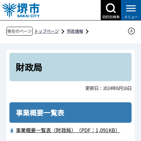
こ
の
目的別検索
メニュー
ペ
ー
現在のページ
トップページ
市政情報
ジ
行政運営・計画・指針
市政改革
の
事務事業評価
令和6年度事務事業評価
先
組織機構順
財政局
頭
財政局
で
す
更新日：2024年8月16日
事業概要一覧表
事業概要一覧表（財政局）（PDF：1,091KB）