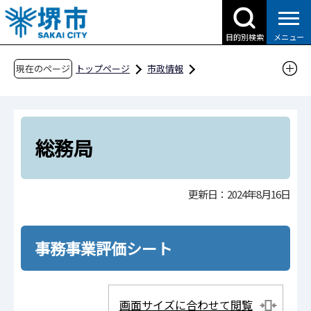
こ
の
目的別検索
メニュー
ペ
ー
現在のページ
トップページ
市政情報
ジ
行政運営・計画・指針
市政改革
の
事務事業評価
令和6年度事務事業評価
先
組織機構順
総務局
頭
総務局
で
す
更新日：2024年8月16日
事務事業評価シート
画面サイズに合わせて閲覧