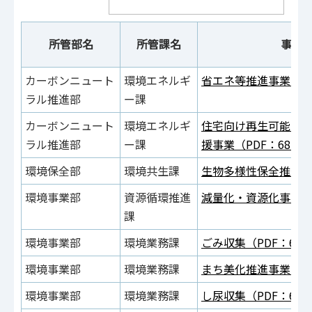
所管部名
所管課名
事務
カーボンニュート
環境エネルギ
省エネ等推進事業（PD
ラル推進部
ー課
カーボンニュート
環境エネルギ
住宅向け再生可能エ
ラル推進部
ー課
援事業（PDF：682K
環境保全部
環境共生課
生物多様性保全推進事業
環境事業部
資源循環推進
減量化・資源化事業（P
課
環境事業部
環境業務課
ごみ収集（PDF：669
環境事業部
環境業務課
まち美化推進事業（PD
環境事業部
環境業務課
し尿収集（PDF：653