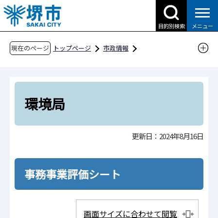
こ
の
目的別検索
メニュー
ペ
ー
現在のページ
トップページ
市政情報
ジ
行政運営・計画・指針
市政改革
の
事務事業評価
令和6年度事務事業評価
先
組織機構順
環境局
頭
環境局
で
す
更新日：2024年8月16日
事務事業評価シート
画面サイズに合わせて閲覧