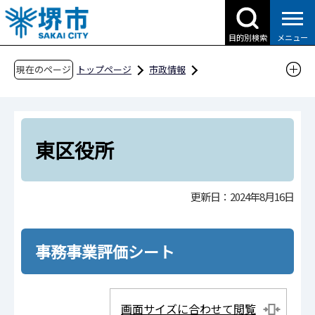
こ
の
目的別検索
メニュー
ペ
ー
現在のページ
トップページ
市政情報
ジ
行政運営・計画・指針
市政改革
の
事務事業評価
令和6年度事務事業評価
先
組織機構順
東区役所
頭
東区役所
で
す
更新日：2024年8月16日
事務事業評価シート
画面サイズに合わせて閲覧