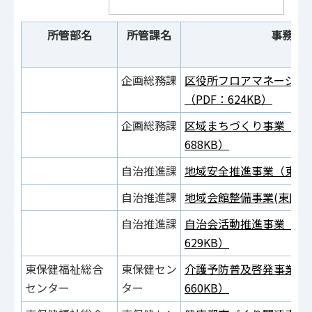
所管部名
所管課名
事務事
企画総務課
区役所フロアマネージャ
（PDF：624KB）
企画総務課
区域まちづくり事業（東区
688KB）
自治推進課
地域安全推進事業（東区）（
自治推進課
地域会館整備事業(東区）（
自治推進課
自治会活動推進事業（東区
629KB）
東保健福祉総合
東保健セン
介護予防普及啓発事業（東
センター
ター
660KB）