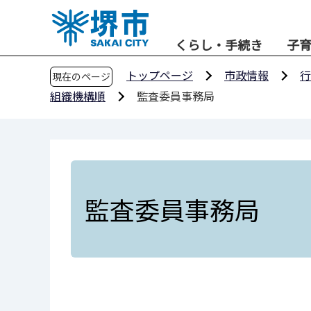
こ
の
くらし・手続き
子
ペ
ー
トップページ
市政情報
行
現在のページ
ジ
組織機構順
監査委員事務局
の
先
頭
で
す
監査委員事務局